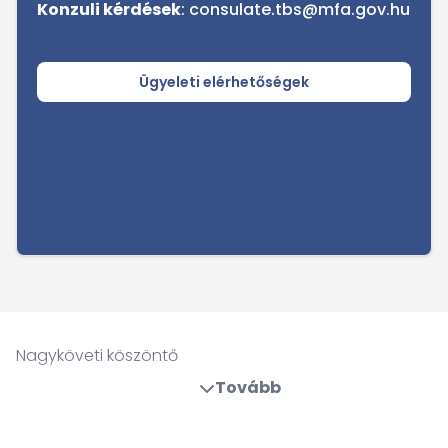
Konzuli kérdések
: consulate.tbs@mfa.gov.hu
Ügyeleti elérhetőségek
Nagyköveti köszöntő
Tovább