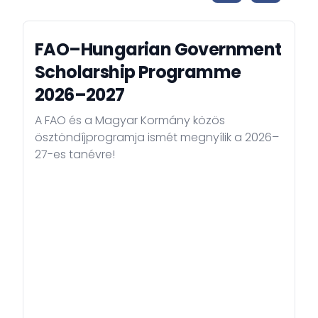
FAO–Hungarian Government
Scholarship Programme
2026–2027
A FAO és a Magyar Kormány közös
ösztöndíjprogramja ismét megnyílik a 2026–
27-es tanévre!