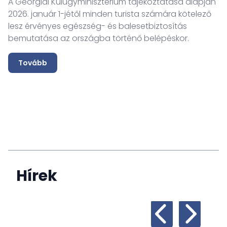
A Georgiai Külügyminisztérium tájékoztatása alapján
2026. január 1-jétől minden turista számára kötelező
lesz érvényes egészség- és balesetbiztosítás
bemutatása az országba történő belépéskor.
Tovább
Hírek